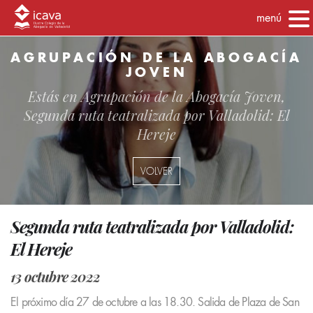
menú
AGRUPACIÓN DE LA ABOGACÍA
JOVEN
Estás en
Agrupación de la Abogacía Joven
,
Segunda ruta teatralizada por Valladolid: El
Hereje
VOLVER
Segunda ruta teatralizada por Valladolid:
El Hereje
13 octubre 2022
El próximo día 27 de octubre a las 18.30. Salida de Plaza de San