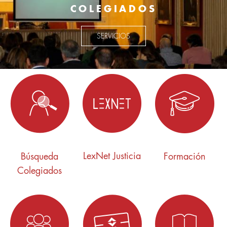
COLEGIADOS
SERVICIOS
LexNet Justicia
Búsqueda
Formación
Colegiados